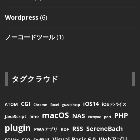
Wordpress
(6)
ノーコードツール
(1)
タグクラウド
CGI
iOS14
ATOM
iOSデバイス
Chrome
Excel
guzzlehttp
macOS
PHP
NAS
JavaScript
lime
Nexync
perl
plugin
RSS
SereneBach
PWAアプリ
RDF
Visual Basic 6.0
Webアプリ
SQLite
SSO
SwiftUI