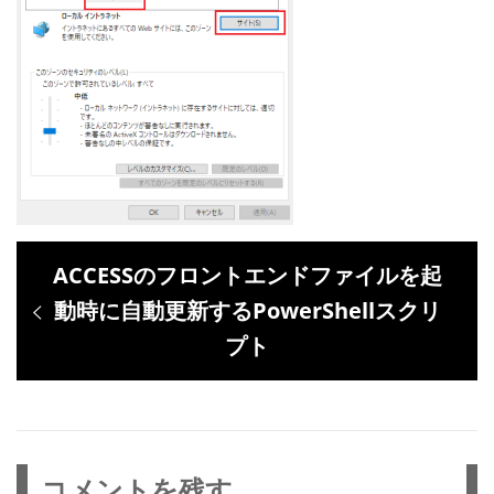
投
過
ACCESSのフロントエンドファイルを起
稿
去
動時に自動更新するPowerShellスクリ
ナ
の
プト
ビ
投
ゲ
稿:
ー
シ
コメントを残す