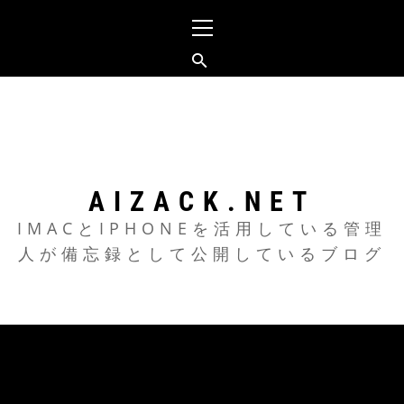
メ
イ
ン
メ
コ
ニ
ン
ュ
テ
ー
ン
ツ
AIZACK.NET
へ
IMACとIPHONEを活用している管理
人が備忘録として公開しているブログ
ス
キ
ッ
プ