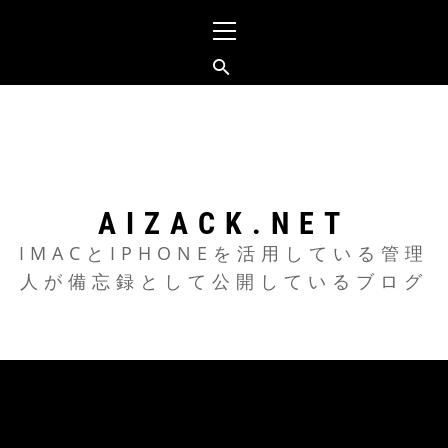
メ
イ
ン
メ
コ
ニ
ン
ュ
テ
ー
ン
ツ
AIZACK.NET
へ
IMACとIPHONEを活用している管理
人が備忘録として公開しているブログ
ス
キ
ッ
プ