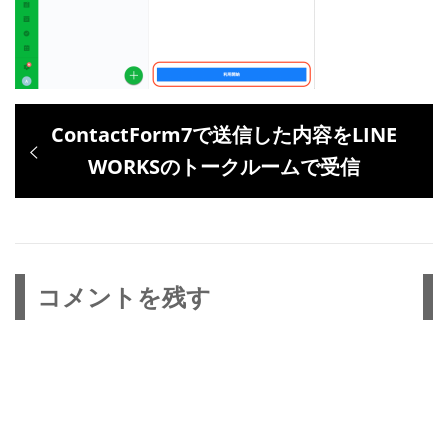
投
過
ContactForm7で送信した内容をLINE
稿
去
WORKSのトークルームで受信
ナ
の
ビ
投
ゲ
稿:
ー
コメントを残す
シ
ョ
ン