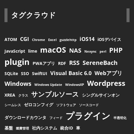
タグクラウド
CGI
iOS14
ATOM
iOSデバイス
Chrome
Excel
guzzlehttp
macOS
PHP
NAS
JavaScript
lime
Nexync
perl
plugin
RSS
SereneBach
PWAアプリ
RDF
Visual Basic 6.0
Webアプリ
SQLite
SSO
SwiftUI
Wordpress
Windows
Windows Update
WindowsXP
サンプルソース
XREA
シングルサインオン
クラス
ゼロコンフィグ
シームレス
ソフトウェア
ソースコード
プラグイン
ダウンロードカウンタ
フィード
半透明化
基盤
社内システム
統合ID
車
燃費管理