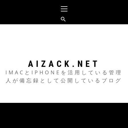
メ
イ
ン
メ
コ
ニ
ン
ュ
テ
ー
ン
ツ
AIZACK.NET
へ
IMACとIPHONEを活用している管理
人が備忘録として公開しているブログ
ス
キ
ッ
プ