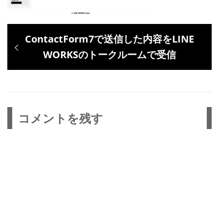
投
過
ContactForm7で送信した内容をLINE
稿
去
WORKSのトークルームで受信
ナ
の
ビ
投
ゲ
稿:
ー
コメントを残す
シ
ョ
ン