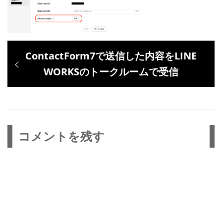
投
過
ContactForm7で送信した内容をLINE
稿
去
WORKSのトークルームで受信
ナ
の
ビ
投
ゲ
稿:
ー
コメントを残す
シ
ョ
ン