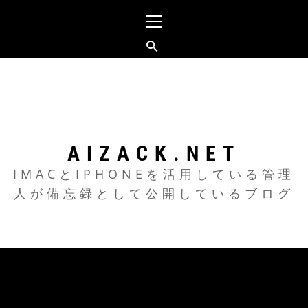
メ
イ
ン
メ
コ
ニ
ン
ュ
テ
ー
ン
ツ
AIZACK.NET
へ
IMACとIPHONEを活用している管理
人が備忘録として公開しているブログ
ス
キ
ッ
プ