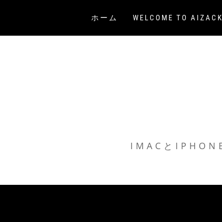
ホーム
WELCOME TO AIZACK
コ
ン
テ
ン
ツ
へ
ス
IMACとIPH
キ
ッ
プ