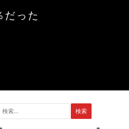
0％だった
検
索: