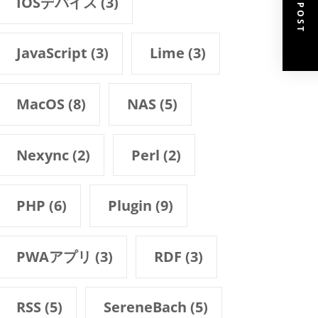
NEXT POST
IOSデバイス
(3)
JavaScript
(3)
Lime
(3)
MacOS
(8)
NAS
(5)
Nexync
(2)
Perl
(2)
PHP
(6)
Plugin
(9)
PWAアプリ
(3)
RDF
(3)
RSS
(5)
SereneBach
(5)