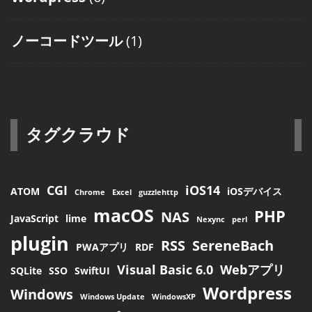
ノーコードツール
(1)
タグクラウド
CGI
iOS14
ATOM
iOSデバイス
Chrome
Excel
guzzlehttp
macOS
PHP
NAS
JavaScript
lime
Nexync
perl
plugin
RSS
SereneBach
PWAアプリ
RDF
Visual Basic 6.0
Webアプリ
SQLite
SSO
SwiftUI
Wordpress
Windows
Windows Update
WindowsXP