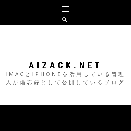
メ
イ
ン
メ
コ
ニ
ン
ュ
テ
ー
ン
ツ
AIZACK.NET
へ
IMACとIPHONEを活用している管理
人が備忘録として公開しているブログ
ス
キ
ッ
プ