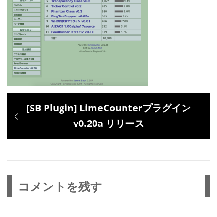
投
過
[SB Plugin] LimeCounterプラグイン
稿
去
v0.20a リリース
ナ
の
ビ
投
ゲ
稿:
ー
コメントを残す
シ
ョ