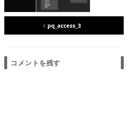
投
過
pq_access_3
稿
去
ナ
の
ビ
投
ゲ
コメントを残す
稿:
ー
シ
ョ
ン