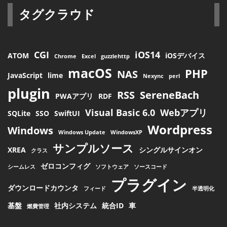
タグクラウド
CGI
iOS14
ATOM
iOSデバイス
Chrome
Excel
guzzlehttp
macOS
PHP
NAS
JavaScript
lime
Nexync
perl
plugin
RSS
SereneBach
PWAアプリ
RDF
Visual Basic 6.0
Webアプリ
SQLite
SSO
SwiftUI
Wordpress
Windows
Windows Update
WindowsXP
サンプルソース
XREA
シングルサインオン
クラス
ゼロコンフィグ
シームレス
ソフトウェア
ソースコード
プラグイン
ダウンロードカウンタ
フィード
半透明化
基盤
社内システム
統合ID
車
燃費管理