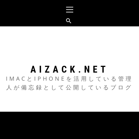
メ
イ
ン
メ
コ
ニ
ン
ュ
テ
ー
ン
ツ
AIZACK.NET
へ
IMACとIPHONEを活用している管理
人が備忘録として公開しているブログ
ス
キ
ッ
プ