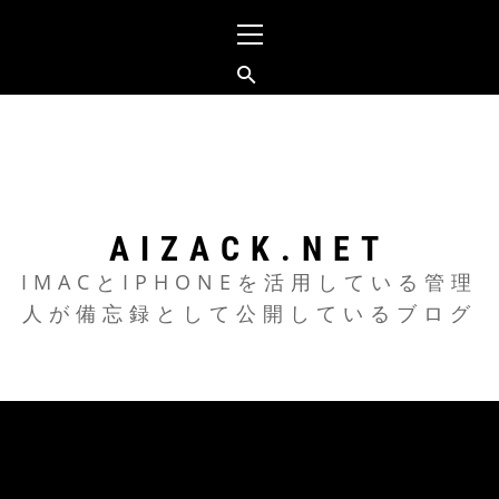
メ
イ
ン
メ
コ
ニ
ン
ュ
テ
ー
ン
ツ
AIZACK.NET
へ
IMACとIPHONEを活用している管理
人が備忘録として公開しているブログ
ス
キ
ッ
プ