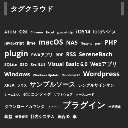
タグクラウド
CGI
iOS14
ATOM
iOSデバイス
Chrome
Excel
guzzlehttp
macOS
PHP
NAS
JavaScript
lime
Nexync
perl
plugin
RSS
SereneBach
PWAアプリ
RDF
Visual Basic 6.0
Webアプリ
SQLite
SSO
SwiftUI
Wordpress
Windows
Windows Update
WindowsXP
サンプルソース
XREA
シングルサインオン
クラス
ゼロコンフィグ
シームレス
ソフトウェア
ソースコード
プラグイン
ダウンロードカウンタ
フィード
半透明化
基盤
社内システム
統合ID
車
燃費管理