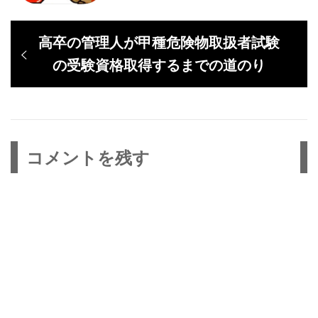
投
過
高卒の管理人が甲種危険物取扱者試験
稿
去
の受験資格取得するまでの道のり
ナ
の
ビ
投
ゲ
稿:
ー
コメントを残す
シ
ョ
ン