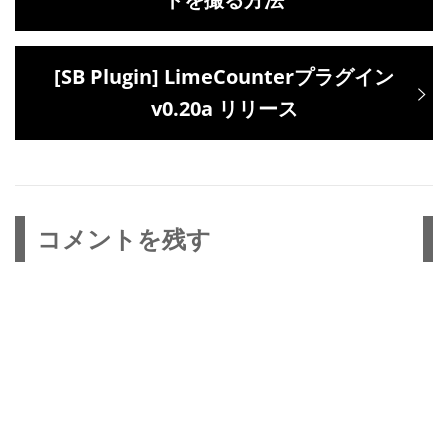
ナ
の
ビ
投
次
[SB Plugin] LimeCounterプラグイン
ゲ
稿:
の
v0.20a リリース
ー
投
シ
稿:
ョ
ン
コメントを残す