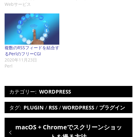
Webサービス
複数のRSSフィードを結合す
るPerlのフリーCGI
2020年11月23日
Perl
カテゴリー:
WORDPRESS
タグ:
PLUGIN
/
RSS
/
WORDPRESS
/
プラグイン
投
過
macOS + Chromeでスクリーンショッ
稿
去
トを撮る方法