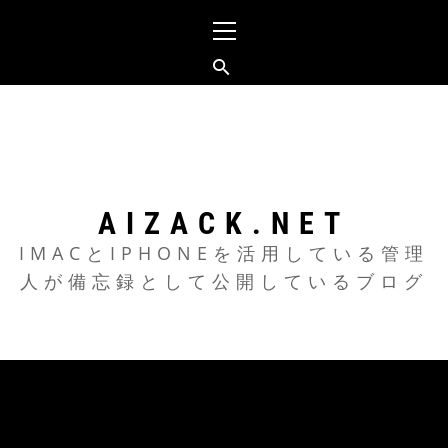
メ
イ
ン
メ
コ
ニ
ン
ュ
テ
ー
ン
ツ
AIZACK.NET
へ
IMACとIPHONEを活用している管理
人が備忘録として公開しているブログ
ス
キ
ッ
プ