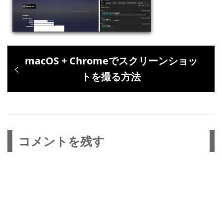
投
過
macOS + Chromeでスクリーンショッ
稿
去
トを撮る方法
ナ
の
ビ
投
ゲ
稿:
ー
コメントを残す
シ
ョ
ン