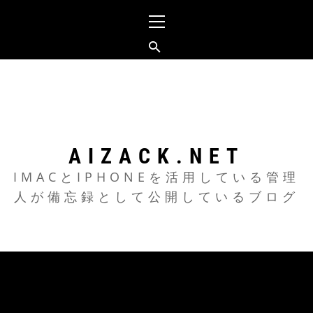
メ
イ
ン
メ
コ
ニ
ン
ュ
テ
ー
ン
ツ
AIZACK.NET
へ
IMACとIPHONEを活用している管理
人が備忘録として公開しているブログ
ス
キ
ッ
プ