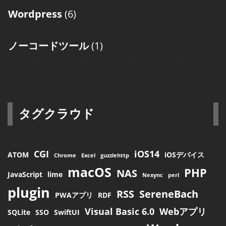
Wordpress
(6)
ノーコードツール
(1)
タグクラウド
CGI
iOS14
ATOM
iOSデバイス
Chrome
Excel
guzzlehttp
macOS
PHP
NAS
JavaScript
lime
Nexync
perl
plugin
RSS
SereneBach
PWAアプリ
RDF
Visual Basic 6.0
Webアプリ
SQLite
SSO
SwiftUI