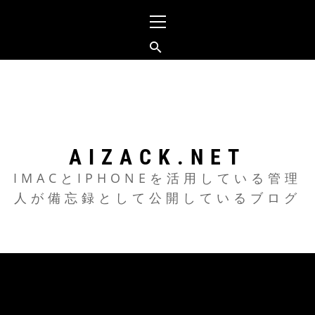
メ
イ
ン
メ
コ
ニ
ン
ュ
テ
ー
ン
ツ
AIZACK.NET
へ
IMACとIPHONEを活用している管理
人が備忘録として公開しているブログ
ス
キ
ッ
プ