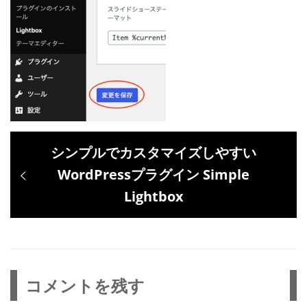
投
過
シンプルでカスタマイズしやすい
稿
去
WordPressプラグイン Simple
ナ
の
Lightbox
ビ
投
ゲ
稿:
ー
シ
コメントを残す
ョ