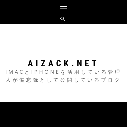
メ
イ
ン
メ
コ
ニ
ン
ュ
テ
ー
ン
ツ
AIZACK.NET
へ
IMACとIPHONEを活用している管理
人が備忘録として公開しているブログ
ス
キ
ッ
プ