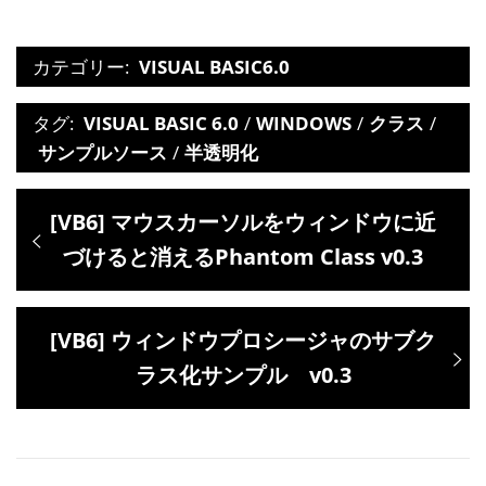
カテゴリー:
VISUAL BASIC6.0
タグ:
VISUAL BASIC 6.0
/
WINDOWS
/
クラス
/
サンプルソース
/
半透明化
投
過
[VB6] マウスカーソルをウィンドウに近
稿
去
づけると消えるPhantom Class v0.3
ナ
の
ビ
投
次
[VB6] ウィンドウプロシージャのサブク
ゲ
稿:
の
ラス化サンプル v0.3
ー
投
シ
稿:
ョ