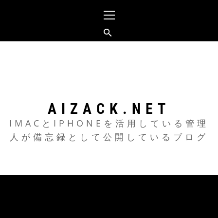
メ
イ
ン
メ
コ
ニ
ン
ュ
テ
ー
ン
ツ
AIZACK.NET
へ
IMACとIPHONEを活用している管理
人が備忘録として公開しているブログ
ス
キ
ッ
プ