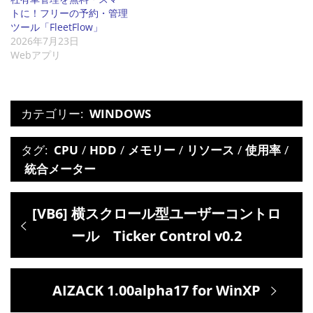
トに！フリーの予約・管理
ツール「FleetFlow」
2026年7月23日
Webアプリ
カテゴリー:
WINDOWS
タグ:
CPU
/
HDD
/
メモリー
/
リソース
/
使用率
/
統合メーター
投
過
[VB6] 横スクロール型ユーザーコントロ
稿
去
ール Ticker Control v0.2
ナ
の
ビ
投
次
AIZACK 1.00alpha17 for WinXP
ゲ
稿:
の