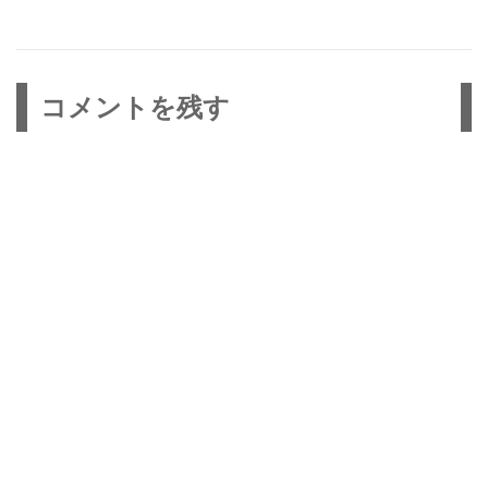
ー
投
シ
稿:
ョ
コメントを残す
ン