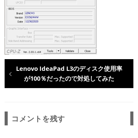
投
過
Lenovo IdeaPad L3のディスク使用率
稿
去
が100％だったので対処してみた
ナ
の
ビ
投
ゲ
稿:
ー
コメントを残す
シ
ョ