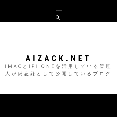
メ
イ
ン
メ
コ
ニ
ン
ュ
テ
ー
ン
ツ
AIZACK.NET
へ
IMACとIPHONEを活用している管理
人が備忘録として公開しているブログ
ス
キ
ッ
プ