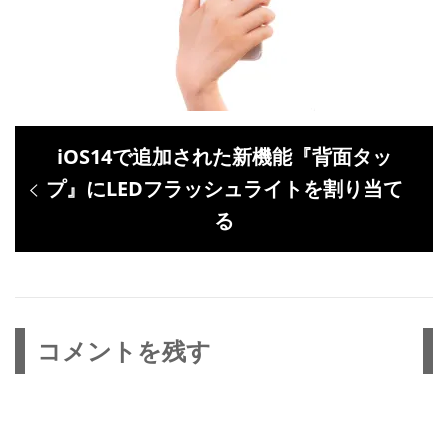
投
過
iOS14で追加された新機能『背面タッ
稿
去
プ』にLEDフラッシュライトを割り当て
ナ
の
る
ビ
投
ゲ
稿:
ー
シ
コメントを残す
ョ
ン