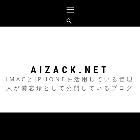
メ
イ
ン
メ
コ
ニ
ン
ュ
テ
ー
ン
ツ
AIZACK.NET
へ
IMACとIPHONEを活用している管理
人が備忘録として公開しているブログ
ス
キ
ッ
プ