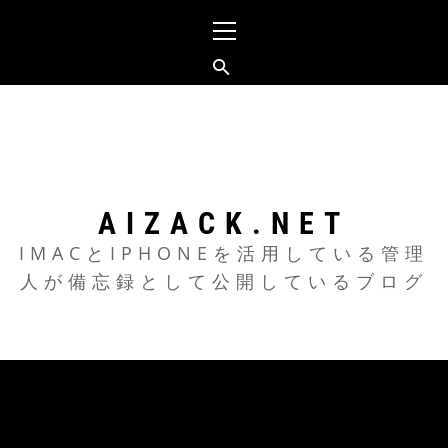
メ
イ
ン
メ
コ
ニ
ン
ュ
テ
ー
ン
ツ
AIZACK.NET
へ
IMACとIPHONEを活用している管理
人が備忘録として公開しているブログ
ス
キ
ッ
プ