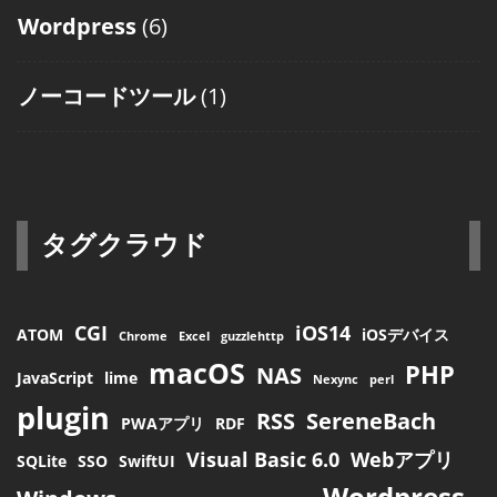
Wordpress
(6)
ノーコードツール
(1)
タグクラウド
CGI
iOS14
ATOM
iOSデバイス
Chrome
Excel
guzzlehttp
macOS
PHP
NAS
JavaScript
lime
Nexync
perl
plugin
RSS
SereneBach
PWAアプリ
RDF
Visual Basic 6.0
Webアプリ
SQLite
SSO
SwiftUI
Wordpress